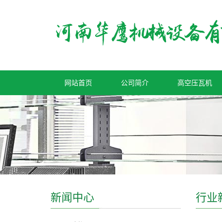
网站首页
公司简介
高空压瓦机
新闻中心
行业