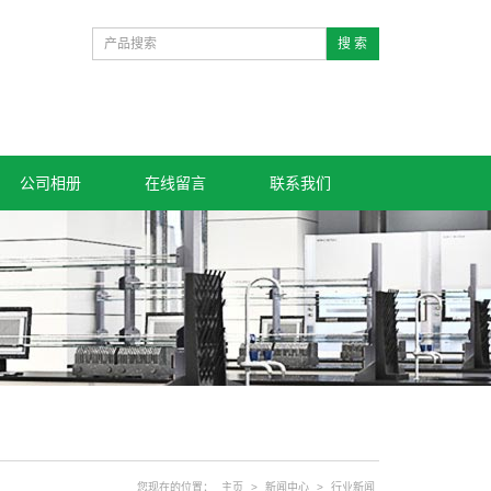
搜 索
公司相册
在线留言
联系我们
您现在的位置：
主页
>
新闻中心
>
行业新闻