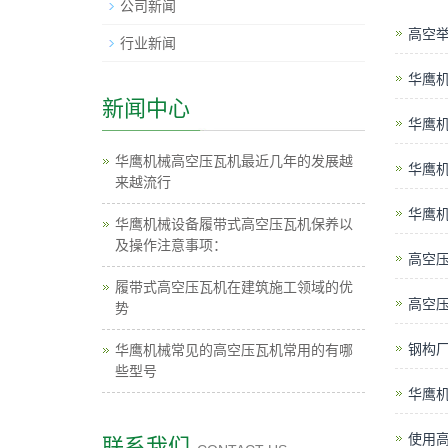
公司新闻
高空
行业新闻
华鹰机
新闻中心
华鹰
华鹰机械高空压瓦机最近几年的发展越
华鹰
来越流行
华鹰
华鹰机械设备履带式高空压瓦机保养以
及操作注意事项：
高空
履带式高空压瓦机在建筑施工领域的优
高空
势
钢构
华鹰机械常见的高空压瓦机常用的有哪
些型号
华鹰
使用
联系我们